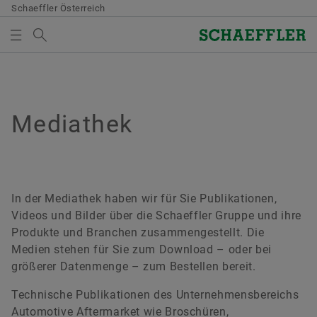
Schaeffler Österreich
Suchbegriff
MEDIATHEK
MEDIENKORB
Übersicht
Übersicht
Übersicht
Übersicht
Übersicht
Übersicht
Übersicht
Qualität & Umwelt
Einkauf & Lieferanten-Management
Vertrieb
Konzern
Bearings & Industrial Solutions
Entwicklung
Mediathek
Mediathek
Es befinden sich keine Elemente in Ihrem Medienkorb.
Verwenden Sie zum Hinzufügen neuer Elemente die
Zertifikate
Lieferantenbewerbung
Vertriebspartner
Unternehmenskodex
Produktportfolio
Entwicklungsmöglichkeiten
Bilder
Schaltfläche:
Medien sammeln
Vertragsbedingungen
Vertriebsgesellschaften
Branchenlösungen
Schaeffler Academy
Videos
In der Mediathek haben wir für Sie Publikationen,
Videos und Bilder über die Schaeffler Gruppe und ihre
Bitte beachten Sie:
Digitale Zusammenarbeit
Allgemeine Geschäftsbedingungen
Lifetime Solutions
Publikationen
Produkte und Branchen zusammengestellt. Die
Medien stehen für Sie zum Download – oder bei
Die maximale Bestellmenge je Medium
Supply Chain Management & Logistik
medias Produktkatalog
Apps
größerer Datenmenge – zum Bestellen bereit.
beträgt 20 Stück. Ein Verkauf unentgeltlich
zur Verfügung gestellter Medien an Dritte ist
Nachhaltigkeit
X-life
Technische Publikationen des Unternehmensbereichs
untersagt. Die Bestellung ist
Automotive Aftermarket wie Broschüren,