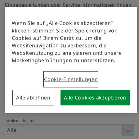
versandkostenfrei.
Qualität
Schulungen
Einbauanleitungen oder Service Informationen finden
Sie auf unserem Werkstattportal
www.repxpert.de
.
Lieferantenprogramme
Berechnung & Beratung
Wenn Sie auf „Alle Cookies akzeptieren“
klicken, stimmen Sie der Speicherung von
Jetzt bestellen
Lieferanteninformationsmanagement
Cookies auf Ihrem Gerät zu, um die
Websitenavigation zu verbessern, die
Websitenutzung zu analysieren und unsere
Filtern
Marketingbemühungen zu unterstützen.
Cookie-Einstellungen
Alle ablehnen
Alle Cookies akzeptieren
Sprache
Medienkategorie