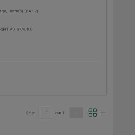
ge, Betrieb) (BA 37)
ogies AG & Co. KG
Seite
von
1