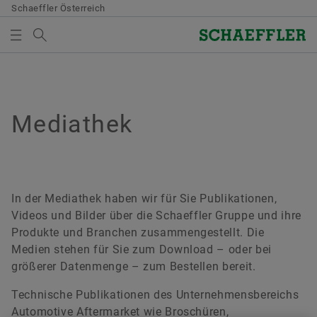
Schaeffler Österreich
Suchbegriff
MEDIATHEK
MEDIENKORB
Übersicht
Übersicht
Übersicht
Übersicht
Übersicht
Übersicht
Übersicht
Qualität & Umwelt
Einkauf & Lieferanten-Management
Vertrieb
Konzern
Bearings & Industrial Solutions
Entwicklung
Mediathek
Mediathek
Es befinden sich keine Elemente in Ihrem Medienkorb.
Verwenden Sie zum Hinzufügen neuer Elemente die
Zertifikate
Lieferantenbewerbung
Vertriebspartner
Unternehmenskodex
Produktportfolio
Entwicklungsmöglichkeiten
Bilder
Schaltfläche:
Medien sammeln
Vertragsbedingungen
Vertriebsgesellschaften
Branchenlösungen
Schaeffler Academy
Videos
In der Mediathek haben wir für Sie Publikationen,
Videos und Bilder über die Schaeffler Gruppe und ihre
Bitte beachten Sie:
Digitale Zusammenarbeit
Allgemeine Geschäftsbedingungen
Lifetime Solutions
Publikationen
Produkte und Branchen zusammengestellt. Die
Medien stehen für Sie zum Download – oder bei
Die maximale Bestellmenge je Medium
Supply Chain Management & Logistik
medias Produktkatalog
Apps
größerer Datenmenge – zum Bestellen bereit.
beträgt 20 Stück. Ein Verkauf unentgeltlich
zur Verfügung gestellter Medien an Dritte ist
Nachhaltigkeit
X-life
Technische Publikationen des Unternehmensbereichs
untersagt. Die Bestellung ist
Automotive Aftermarket wie Broschüren,