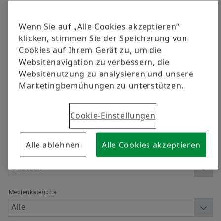
versandkostenfrei.
Qualität
Schulungen
Einbauanleitungen oder Service Informationen finden
Sie auf unserem Werkstattportal
www.repxpert.de
.
Wenn Sie auf „Alle Cookies akzeptieren“
Lieferantenprogramme
Berechnung & Beratung
klicken, stimmen Sie der Speicherung von
Jetzt bestellen
Cookies auf Ihrem Gerät zu, um die
Lieferanteninformationsmanagement
Websitenavigation zu verbessern, die
Websitenutzung zu analysieren und unsere
Filtern
Marketingbemühungen zu unterstützen.
Cookie-Einstellungen
Alle ablehnen
Alle Cookies akzeptieren
Sprache
Medienkategorie