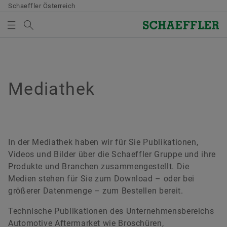
Schaeffler Österreich
Suchbegriff
MEDIATHEK
MEDIENKORB
Übersicht
Übersicht
Übersicht
Übersicht
Übersicht
Übersicht
Übersicht
Qualität & Umwelt
Einkauf & Lieferanten-Management
Vertrieb
Konzern
Bearings & Industrial Solutions
Entwicklung
Mediathek
Mediathek
Es befinden sich keine Elemente in Ihrem Medienkorb.
Verwenden Sie zum Hinzufügen neuer Elemente die
Zertifikate
Lieferantenbewerbung
Vertriebspartner
Unternehmenskodex
Produktportfolio
Entwicklungsmöglichkeiten
Bilder
Schaltfläche:
Medien sammeln
Vertragsbedingungen
Vertriebsgesellschaften
Branchenlösungen
Schaeffler Academy
Videos
In der Mediathek haben wir für Sie Publikationen,
Videos und Bilder über die Schaeffler Gruppe und ihre
Bitte beachten Sie:
Digitale Zusammenarbeit
Allgemeine Geschäftsbedingungen
Lifetime Solutions
Publikationen
Produkte und Branchen zusammengestellt. Die
Medien stehen für Sie zum Download – oder bei
Die maximale Bestellmenge je Medium
Supply Chain Management & Logistik
medias Produktkatalog
Apps
größerer Datenmenge – zum Bestellen bereit.
beträgt 20 Stück. Ein Verkauf unentgeltlich
zur Verfügung gestellter Medien an Dritte ist
Nachhaltigkeit
X-life
Technische Publikationen des Unternehmensbereichs
untersagt. Die Bestellung ist
Automotive Aftermarket wie Broschüren,