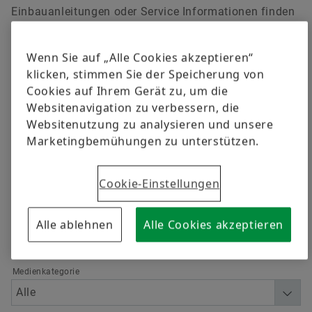
versandkostenfrei.
Qualität
Schulungen
Einbauanleitungen oder Service Informationen finden
Sie auf unserem Werkstattportal
www.repxpert.de
.
Lieferantenprogramme
Berechnung & Beratung
Wenn Sie auf „Alle Cookies akzeptieren“
Jetzt bestellen
klicken, stimmen Sie der Speicherung von
Lieferanteninformationsmanagement
Cookies auf Ihrem Gerät zu, um die
Websitenavigation zu verbessern, die
Filtern
Websitenutzung zu analysieren und unsere
Marketingbemühungen zu unterstützen.
Cookie-Einstellungen
Sprache
Alle ablehnen
Alle Cookies akzeptieren
Medienkategorie