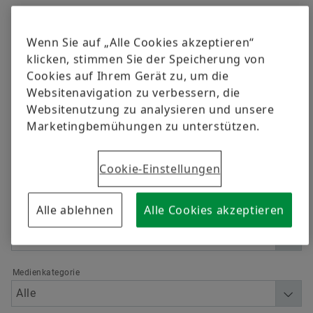
versandkostenfrei.
Qualität
Schulungen
Einbauanleitungen oder Service Informationen finden
Sie auf unserem Werkstattportal
www.repxpert.de
.
Wenn Sie auf „Alle Cookies akzeptieren“
Lieferantenprogramme
Berechnung & Beratung
klicken, stimmen Sie der Speicherung von
Jetzt bestellen
Cookies auf Ihrem Gerät zu, um die
Lieferanteninformationsmanagement
Websitenavigation zu verbessern, die
Websitenutzung zu analysieren und unsere
Filtern
Marketingbemühungen zu unterstützen.
Cookie-Einstellungen
Alle ablehnen
Alle Cookies akzeptieren
Sprache
Medienkategorie