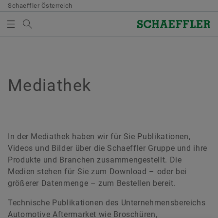
Schaeffler Österreich
Suchbegriff
MEDIATHEK
MEDIENKORB
Übersicht
Übersicht
Übersicht
Übersicht
Übersicht
Übersicht
Übersicht
Qualität & Umwelt
Einkauf & Lieferanten-Management
Vertrieb
Konzern
Bearings & Industrial Solutions
Entwicklung
Mediathek
Mediathek
Es befinden sich keine Elemente in Ihrem Medienkorb.
Verwenden Sie zum Hinzufügen neuer Elemente die
Zertifikate
Lieferantenbewerbung
Vertriebspartner
Unternehmenskodex
Produktportfolio
Entwicklungsmöglichkeiten
Bilder
Schaltfläche:
Medien sammeln
Vertragsbedingungen
Vertriebsgesellschaften
Branchenlösungen
Schaeffler Academy
Videos
In der Mediathek haben wir für Sie Publikationen,
Videos und Bilder über die Schaeffler Gruppe und ihre
Bitte beachten Sie:
Digitale Zusammenarbeit
Allgemeine Geschäftsbedingungen
Lifetime Solutions
Publikationen
Produkte und Branchen zusammengestellt. Die
Medien stehen für Sie zum Download – oder bei
Die maximale Bestellmenge je Medium
Supply Chain Management & Logistik
medias Produktkatalog
Apps
größerer Datenmenge – zum Bestellen bereit.
beträgt 20 Stück. Ein Verkauf unentgeltlich
zur Verfügung gestellter Medien an Dritte ist
Nachhaltigkeit
X-life
Technische Publikationen des Unternehmensbereichs
untersagt. Die Bestellung ist
Automotive Aftermarket wie Broschüren,