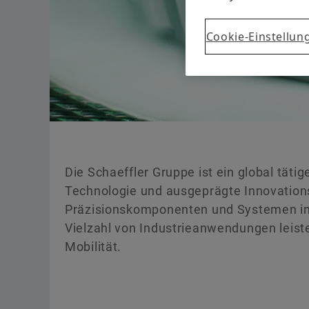
Cookie-Einstellun
Die Schaeffler Gruppe ist ein global täti
Technologie und ausgeprägte Innovationsk
Präzisionskomponenten und Systemen in 
Vielzahl von Industrieanwendungen leiste
Mobilität.