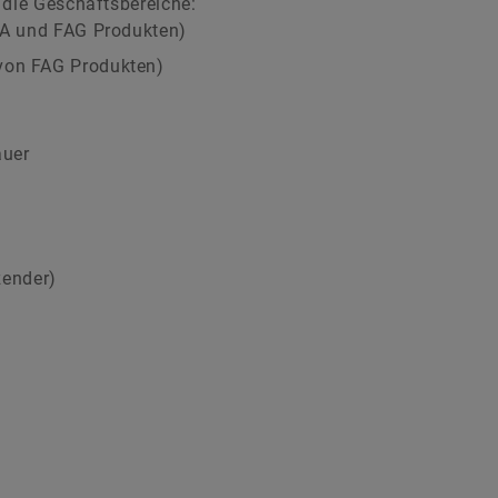
 die Geschäftsbereiche:
INA und FAG Produkten)
 von FAG Produkten)
auer
zender)