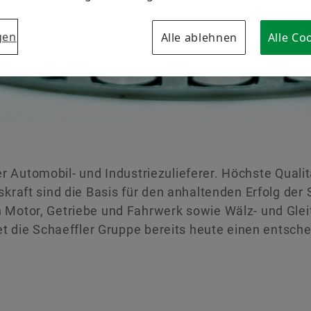
Markenschutz
gen
Alle ablehnen
Alle Co
ger Automobil- und Industriezulieferer. Höchste Qual
raft sind die Basis für den anhaltenden Erfolg der 
Motor, Getriebe und Fahrwerk sowie Wälz- und Gleit
t die Schaeffler Gruppe bereits heute einen entsche