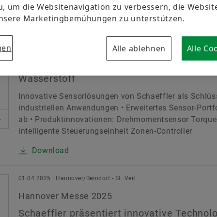
Markenschutz
u, um die Websitenavigation zu verbessern, die Websi
unsere Marketingbemühungen zu unterstützen.
01.04.2025 | Hannover/Berndorf - St. Veit
ort
Nachhaltigkeit
Produkte & Services
Schaeff
gen
Alle ablehnen
Alle Co
Hannover Messe 2025
chnologie & Innovation
Schaeffler zeigt Sensorlösungen für indust
Wasserstoff
Ausgabeland
S
Innovative Sensorlösungen von Schaeffler als Schlüs
industriellen Anwendungen • Erweitertes Sensor-Port
ab • Produktinnovationen: Drehmomentsensor Torque
intelligente Steuerungseinheit Zonen-Controller
Download
01.04.2025 | Hannover/Berndorf - St. Veit
Hannover Messe 2025
Schaeffler präsentiert innovative Technol