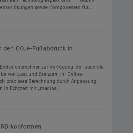
 gesamten Technologiespektrums • Produkt-
 Sensorlösungen sowie Komponenten für...
r den CO₂e-Fußabdruck in
-Emissionsrechner zur Verfügung, der auch die
be von Last und Drehzahl im Online-
och präzisere Berechnung durch Anpassung
 in Echtzeit mit „medias...
CSRD-konformen