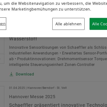
Markenschutz
u, um die Websitenavigation zu verbessern, die Websi
unsere Marketingbemühungen zu unterstützen.
01.04.2025 | Hannover/Berndorf - St. Veit
ort
Nachhaltigkeit
Produkte & Services
Schaeff
gen
Alle ablehnen
Alle Co
Hannover Messe 2025
chnologie & Innovation
Schaeffler zeigt Sensorlösungen für indust
Wasserstoff
Ausgabeland
S
Innovative Sensorlösungen von Schaeffler als Schlüs
industriellen Anwendungen • Erweitertes Sensor-Port
ab • Produktinnovationen: Drehmomentsensor Torque
intelligente Steuerungseinheit Zonen-Controller
Download
01.04.2025 | Hannover/Berndorf - St. Veit
Hannover Messe 2025
Schaeffler präsentiert innovative Technol