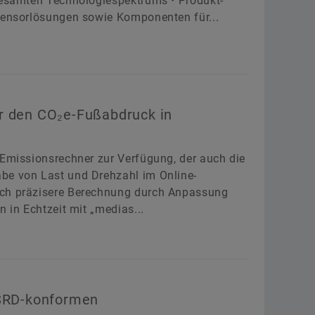
 gesamten Technologiespektrums • Produkt-
 Sensorlösungen sowie Komponenten für...
r den CO₂e-Fußabdruck in
-Emissionsrechner zur Verfügung, der auch die
be von Last und Drehzahl im Online-
och präzisere Berechnung durch Anpassung
 in Echtzeit mit „medias...
CSRD-konformen