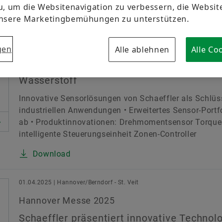
Markenschutz
u, um die Websitenavigation zu verbessern, die Websi
unsere Marketingbemühungen zu unterstützen.
01.04.2025 | Hannover/Berndorf - St. Veit
ort
Nachhaltigkeit
Produkte & Services
Schaeff
gen
Alle ablehnen
Alle Co
Hannover Messe 2025
chnologie & Innovation
Schaeffler zeigt Sensorlösungen für indust
Wasserstoff
Ausgabeland
S
Innovative Sensorlösungen von Schaeffler als Schlüs
industriellen Anwendungen • Erweitertes Sensor-Port
ab • Produktinnovationen: Drehmomentsensor Torque
intelligente Steuerungseinheit Zonen-Controller
Download
01.04.2025 | Hannover/Berndorf - St. Veit
Hannover Messe 2025
Schaeffler präsentiert innovative Technol