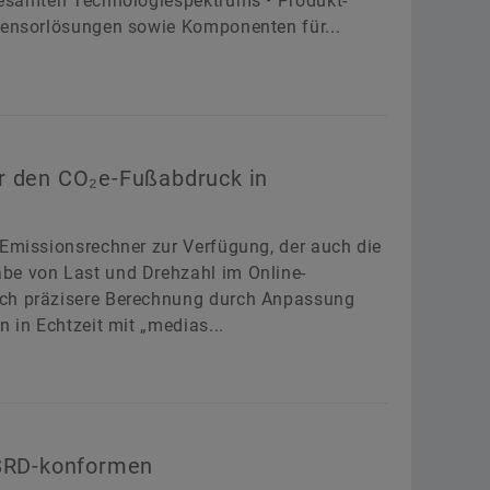
 gesamten Technologiespektrums • Produkt-
 Sensorlösungen sowie Komponenten für...
r den CO₂e-Fußabdruck in
-Emissionsrechner zur Verfügung, der auch die
be von Last und Drehzahl im Online-
och präzisere Berechnung durch Anpassung
 in Echtzeit mit „medias...
CSRD-konformen