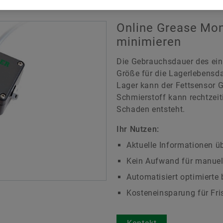
Digitale Lösungen
Online Grease Moni
Markenschutz
minimieren
Die Gebrauchsdauer des ein
Größe für die Lagerlebensd
Lager kann der Fettsensor 
Schmierstoff kann rechtzeit
Schaden entsteht.
Ihr Nutzen:
Aktuelle Informationen ü
Kein Aufwand für manuel
Automatisiert optimiert
Kosteneinsparung für Fri